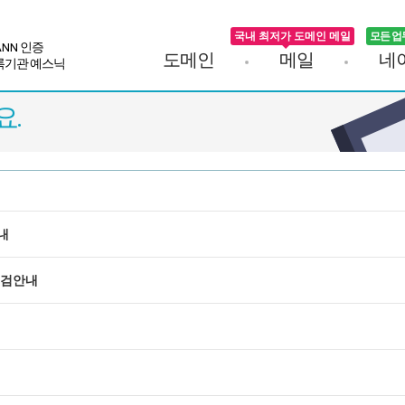
국내 최저가 도메인 메일
모든 업
ANN
인증
도메인
메일
네
록기관 예스닉
.
안내
인 점검안내