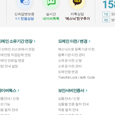
15
신속답변보증
실시간
카톡상담
도
1번
1:1 친절상담
네이버톡톡
'예스닉'친구추가
보
3번
도메인 소유기간 연장
도메인 이전 / 변경
내 도메인 리스트에서 연장
예스닉으로 등록기관 이전
도메인명 직접입력 연장
등록기관 이전 관리
도메인 만료일 변경
소유권 이전 신청
장 안내 설정
소유권 이전 관리
도메인명 변경
Transfer Lock / Auth. Code
네이버웍스
보안서버인증서
품안내 / 신청
상품안내 / 신청
주요기능
상품별 인증 절차 안내
용 절차 안내
적용 절차 안내