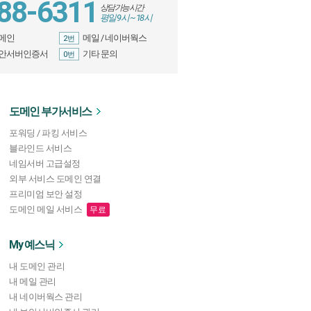
88-6311
상담가능시간
평일 9시 ~ 18시
메인
메일 / 네이버웍스
2번
안서버인증서
기타 문의
0번
도메인 부가서비스
포워딩 / 파킹 서비스
블라인드 서비스
네임서버 고급설정
외부 서비스 도메인 연결
프리미엄 보안 설정
도메인 메일 서비스
무료
My 예스닉
내 도메인 관리
내 메일 관리
내 네이버웍스 관리