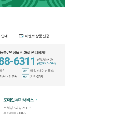
 안내
이벤트 상품 신청
등록 / 연장을 전화로 편리하게
!
88-6311
상담가능시간
평일 9시 ~ 18시
메인
메일 / 네이버웍스
2번
안서버인증서
기타 문의
0번
도메인 부가서비스
포워딩 / 파킹 서비스
블라인드 서비스