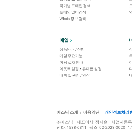
국가별 도메인 검색
도메인 멀티검색
연
Whois 정보 검색
메일
상품안내 / 신청
상
메일 주요기능
이용 절차 안내
이
/
아웃룩 설정
휴대폰 설정
내 메일 관리 / 연장
내
예스닉 소개
이용약관
개인정보처리
㈜예스닉
대표이사: 정지훈
사업자등록번호
전화: 1588-6311 팩스: 02-2028-0020
1