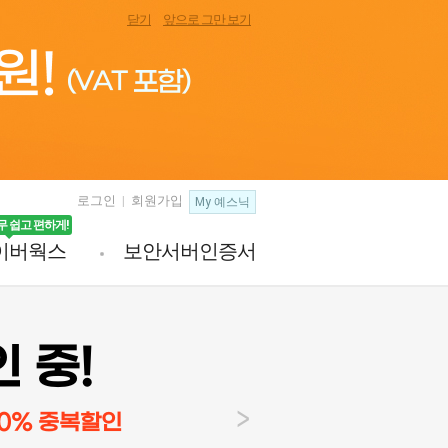
닫기
앞으로 그만 보기
로그인
|
회원가입
무 쉽고 편하게!
이버웍스
보안서버인증서
 중!
예
>
0% 중복할인