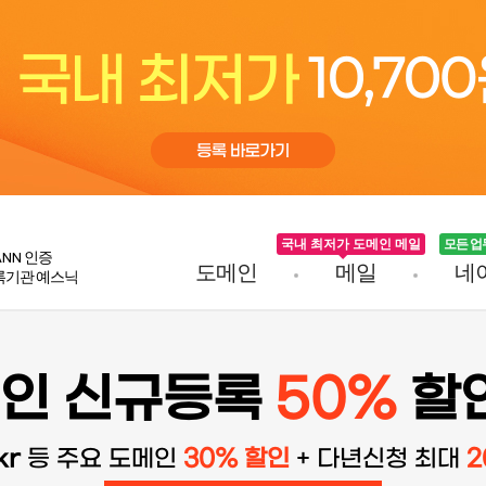
국내 최저가 도메인 메일
모든 업
ANN
인증
도메인
메일
네
록기관 예스닉
인 신규등록
50%
할인
kr
등 주요 도메인
30% 할인
+ 다년신청 최대
2