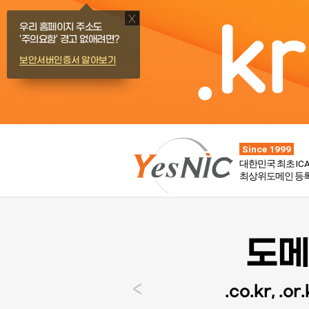
X
우리 홈페이지 주소도
'주의요함' 경고 없애려면?
보안서버인증서 알아보기
Since 1999
대한민국 최초
IC
최상위도메인 등
원
부터!
도메
<
.co.kr, .or.