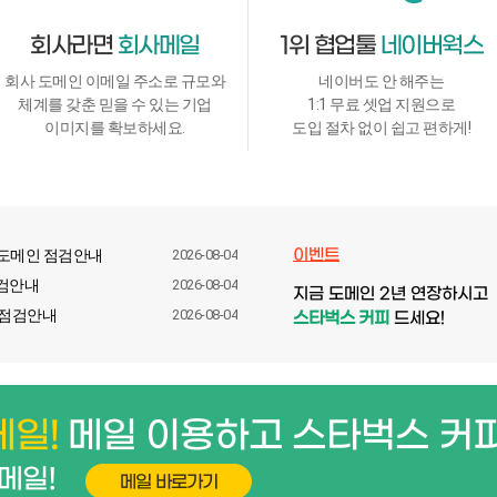
회사라면
회사메일
1위 협업툴
네이버웍스
회사 도메인 이메일 주소로 규모와
네이버도 안 해주는
체계를 갖춘 믿을 수 있는 기업
1:1 무료 셋업 지원으로
이미지를 확보하세요.
도입 절차 없이 쉽고 편하게!
이벤트
tv 등 도메인 점검안내
2026-08-04
점검안내
2026-08-04
지금
도메인 2년 연장
하시고
메인 점검안내
2026-08-04
스타벅스 커피
드세요!
메일!
메일 이용하고 스타벅스 커피
메일!
메일 바로가기