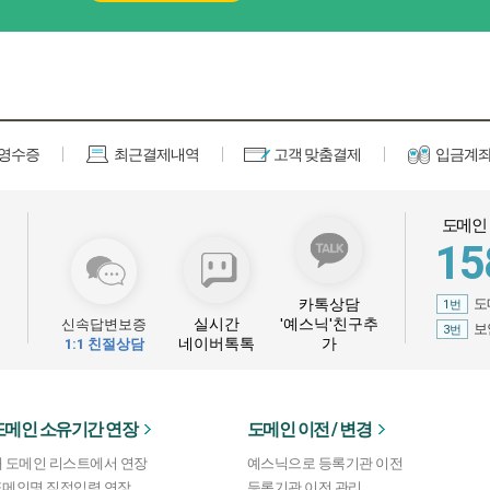
금영수증
최근결제내역
고객 맞춤결제
입금계좌
도메인 
15
카톡상담
도
1번
실시간
'예스닉'친구추
신속답변보증
보
3번
네이버톡톡
가
1:1 친절상담
도메인 소유기간 연장
도메인 이전 / 변경
내 도메인 리스트에서 연장
예스닉으로 등록기관 이전
도메인명 직접입력 연장
등록기관 이전 관리