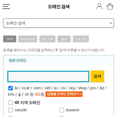
도메인 검색
검색
도메인 선택
정보 입력
결제
신청 완료
등록을 원하시는 도메인을 입력하신 후 '검색' 버튼을 누르시기 바랍니다.
영문 도메인
.kr / .co.kr / .com / .net / .io / .co / .org / .shop / .pro / .biz /
.info / .jp / .cn 등
432
종
KR 지역 도메인
.seoul.kr
.busan.kr