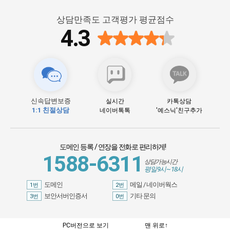
상담만족도 고객평가 평균점수
4.3
신속답변보증
실시간
카톡상담
1:1 친절상담
네이버톡톡
'예스닉'친구추가
도메인 등록 / 연장을 전화로 편리하게
!
1588-6311
상담가능시간
평일 9시 ~ 18시
도메인
메일 / 네이버웍스
1번
2번
보안서버인증서
기타 문의
3번
0번
PC버전으로 보기
맨 위로↑