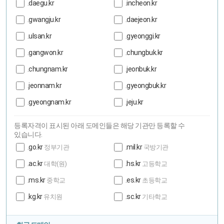
.daegu.kr
.incheon.kr
.gwangju.kr
.daejeon.kr
.ulsan.kr
.gyeonggi.kr
.gangwon.kr
.chungbuk.kr
.chungnam.kr
.jeonbuk.kr
.jeonnam.kr
.gyeongbuk.kr
.gyeongnam.kr
.jeju.kr
등록자격이 표시된 아래 도메인들은 해당 기관만 등록할 수
있습니다.
.go.kr
.mil.kr
정부기관
국방기관
.ac.kr
.hs.kr
대학(원)
고등학교
.ms.kr
.es.kr
중학교
초등학교
.kg.kr
.sc.kr
유치원
기타학교