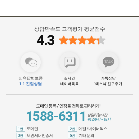
상담만족도 고객평가 평균점수
4.3
신속답변보증
실시간
카톡상담
1:1 친절상담
네이버톡톡
'예스닉'친구추가
도메인 등록 / 연장을 전화로 편리하게
!
1588-6311
상담가능시간
평일 9시 ~ 18시
도메인
메일 / 네이버웍스
1번
2번
보안서버인증서
기타 문의
3번
0번