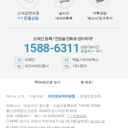
신속답변보증
실시간
카톡상담
1:1 친절상담
네이버톡톡
'예스닉'친구추가
도메인 등록 / 연장을 전화로 편리하게
!
1588-6311
상담가능시간
평일 9시 ~ 18시
도메인
메일 / 네이버웍스
1번
2번
보안서버인증서
기타 문의
3번
0번
PC버전으로 보기
맨 위로↑
예스닉 소개
이용약관
개인정보처리방침
분쟁조정정책
㈜예스닉
대표이사: 정지훈
사업자등록번호: 120-86-25589
통신판매업신고번호: 제2025-경기과천-0180호
전화: 1588-6311 팩스: 02-2028-0020
1:1 친절상담
(13840) 경기도 과천시 과천대로7나길 34, 5층(갈현동)
오시는 길
© 1999-2026 Yesnic.com All rights reserved.